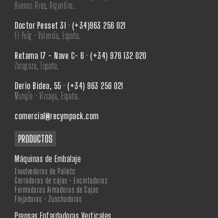
Buenos Aires, Argentina.
Doctor Pesset 31 · (+34)963 256 021
El Puig - Valencia, España.
Retama 17 - Nave C- 6 · (+34) 976 132 020
Zaragoza, España.
Derio Bidea, 55 · (+34) 963 256 021
Mungia - Vizcaya, España.
comercial@recympack.com
PRODUCTOS
Máquinas de Embalaje
Envolvedoras de Pallets
Cerradoras de cajas - Encintadoras
Formadoras Armadoras de Cajas
Flejadoras - Zunchadoras
Prensas Enfardadoras Verticales