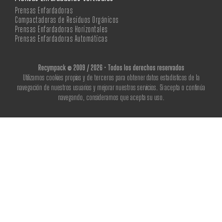
Prensas Enfardadoras
Compactadoras de Residuos Orgánicos
Prensas Enfardadoras Horizontales
Prensas Enfardadoras Automáticas
Recympack © 2009 / 2026 • Todos los derechos reservados
Utilizamos cookies propias y de terceros para obtener datos estadísticos de la
navegación de nuestros usuarios y mejorar nuestros servicios. Si acepta o continúa
navegando, consideramos que acepta su uso.